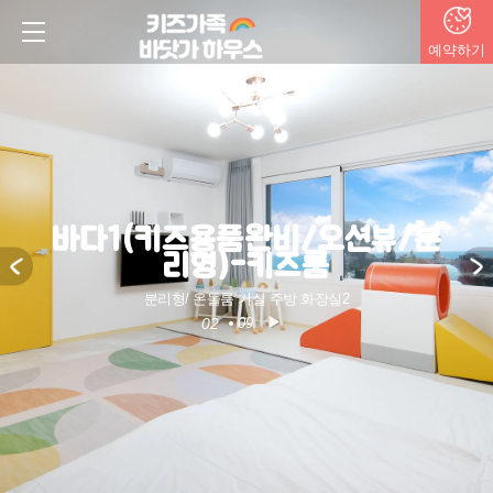
예약하기
바다1(키즈용품완비/오션뷰/분
리형)-키즈룸
분리형/ 온돌룸 거실 주방 화장실2
2
9