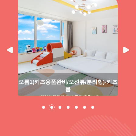
-키즈
오름1(키즈용품완비/오션뷰/분리형)-키즈
오름
룸
분리형/ 온돌룸 거실 주방 화장실2