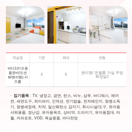
객실명
기준
최대
유형
바다1(키즈용
분리형/ 온돌룸 거실 주방
품완비/오션
4
6
화장실2
뷰/분리형)-키
즈룸
집기품목
: TV, 냉장고, 금연, 린스, 비누, 샴푸, 바디워시, 에어
컨, 세면도구, 와이파이, 인덕션, 전기밥솥, 전자레인지, 젖병소독
기, 젖병세정제, 치약, 일산화탄소 감지기, 취사시설/도구, 유아용
샤워용품, 장난감, 유아용욕조, 상비약, 드라이기, 유아용침대, 타
월, 커피포트, VOD, 욕실용품, 바다전망